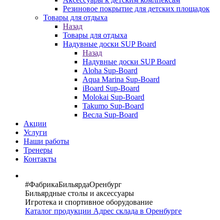
Резиновое покрытие для детских площадок
Товары для отдыха
Назад
Товары для отдыха
Надувные доски SUP Board
Назад
Надувные доски SUP Board
Aloha Sup-Board
Aqua Marina Sup-Board
iBoard Sup-Board
Molokai Sup-Board
Takumo Sup-Board
Весла Sup-Board
Акции
Услуги
Наши работы
Тренеры
Контакты
#ФабрикаБильярдаОренбург
Бильярдные столы и аксессуары
Игротека и спортивное оборудование
Каталог продукции
Адрес склада в Оренбурге