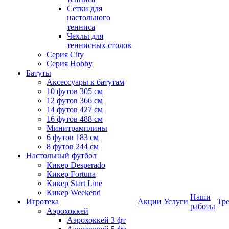
Сетки для
настольного
тенниса
Чехлы для
теннисных столов
Серия City
Серия Hobby
Батуты
Аксессуары к батутам
10 футов 305 см
12 футов 366 см
14 футов 427 см
16 футов 488 см
Минитрамплины
6 футов 183 см
8 футов 244 см
Настольный футбол
Кикер Desperado
Кикер Fortuna
Кикер Start Line
Кикер Weekend
Наши
Игротека
Акции
Услуги
Тр
работы
Аэрохоккей
Аэрохоккей 3 фт