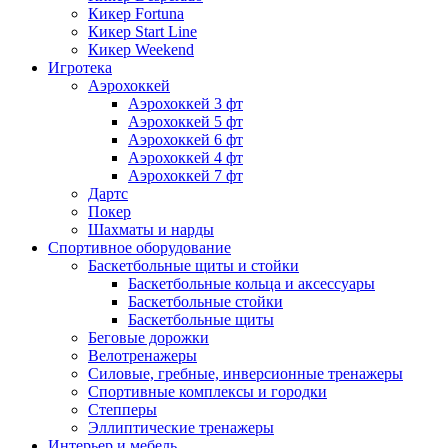
Кикер Fortuna
Кикер Start Line
Кикер Weekend
Игротека
Аэрохоккей
Аэрохоккей 3 фт
Аэрохоккей 5 фт
Аэрохоккей 6 фт
Аэрохоккей 4 фт
Аэрохоккей 7 фт
Дартс
Покер
Шахматы и нарды
Спортивное оборудование
Баскетбольные щиты и стойки
Баскетбольные кольца и аксессуары
Баскетбольные стойки
Баскетбольные щиты
Беговые дорожки
Велотренажеры
Силовые, гребные, инверсионные тренажеры
Спортивные комплексы и городки
Степперы
Эллиптические тренажеры
Интерьер и мебель