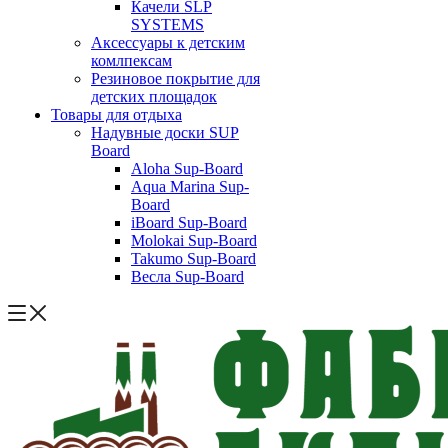
Качели SLP
SYSTEMS
Аксессуары к детским
комлпексам
Резиновое покрытие для
детских площадок
Товары для отдыха
Надувные доски SUP
Board
Aloha Sup-Board
Aqua Marina Sup-
Board
iBoard Sup-Board
Molokai Sup-Board
Takumo Sup-Board
Весла Sup-Board