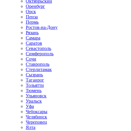
Октябрьский
Оренбург
Орск
Пенза
Пермь
Ростов-на-Дону
Рязань
Самара
Саратов
Севастополь
Симферополь
Сочи
Ставрополь
Стерлитамак
Сызрань
Таганрог
Тольятти
Тюмень
Ульяновск
Уральск
Уфа
Чебоксары
Челябинск
Череповец
Ялта