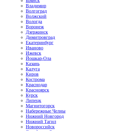
Брянск
Владимир
Волгоград
Волжский
Вологда
Воронеж
Дзержинск
Димитровград
Екатеринбург
Иваново
Ижевск
Йошкар-Ола
Казань
Калуга
Киров
Кострома
Краснодар
Красноярск
Курск
Липецк
Магнитогорск
Набережные Челны
Нижний Новгород
Нижний Тагил
Новороссийск